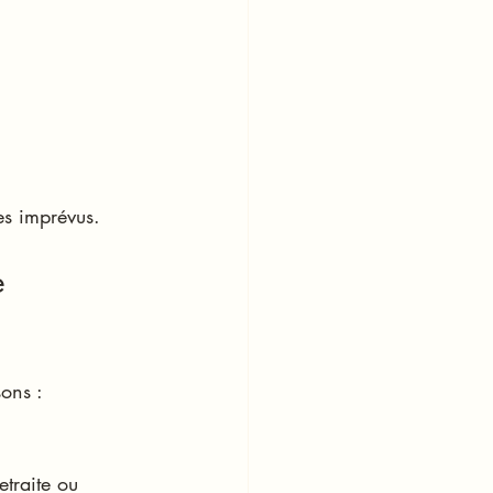
es imprévus.
e 
sons :
traite ou 