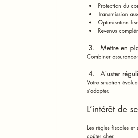
Protection du co
Transmission aux
Optimisation fis
Revenus compléme
Mettre en pla
Combiner assurance-vi
Ajuster régu
Votre situation évolu
s’adapter.
L’intérêt de 
Les règles fiscales e
coûter cher.