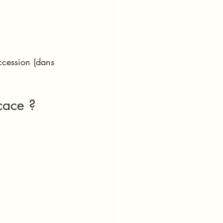
uccession (dans 
cace ?