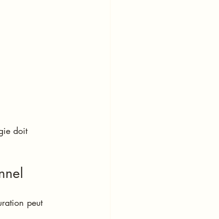
gie doit 
nnel
uration peut 