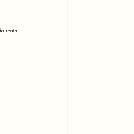
de rente 
.