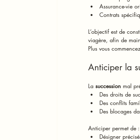
Assurance-vie o
Contrats spécifi
L’objectif est de const
viagère, afin de main
Plus vous commencez t
Anticiper la 
La 
succession
 mal pr
Des droits de su
Des conflits fami
Des blocages dan
Anticiper permet de :
Désigner précisé