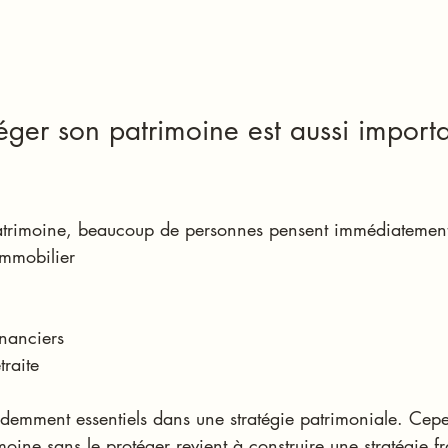
éger son patrimoine est aussi importa
atrimoine, beaucoup de personnes pensent immédiatement
immobilier
inanciers
traite
idemment essentiels dans une stratégie patrimoniale. Cep
oine sans le protéger revient à construire une stratégie fr