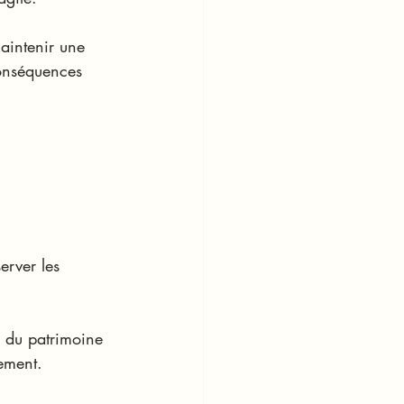
aintenir une 
conséquences 
erver les 
n du patrimoine 
ement.