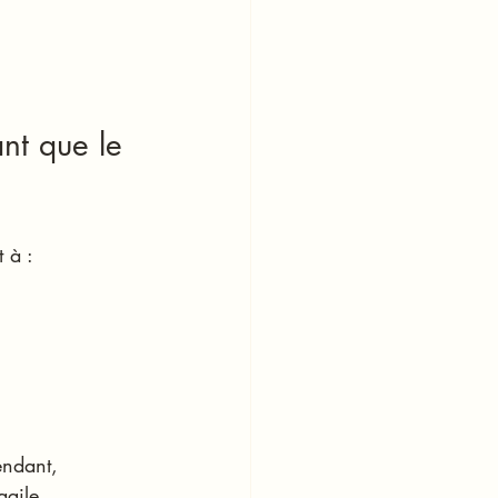
nt que le 
 à :
endant, 
agile.