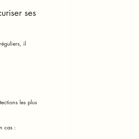
uriser ses 
guliers, il 
ections les plus 
n cas :