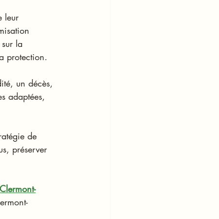
 leur 
misation 
sur la 
a protection.
dité, un décès, 
es adaptées, 
ratégie de 
us, préserver 
 Clermont-
lermont-